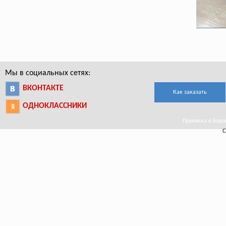
Мы в социальных сетях:
ВКОНТАКТЕ
Как заказать
ОДНОКЛАССНИКИ
Прописка в Боров
С