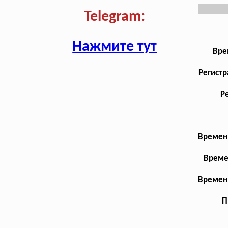
Telegram:
Нажмите тут
Вре
Регистр
Р
Временн
Време
Временн
П