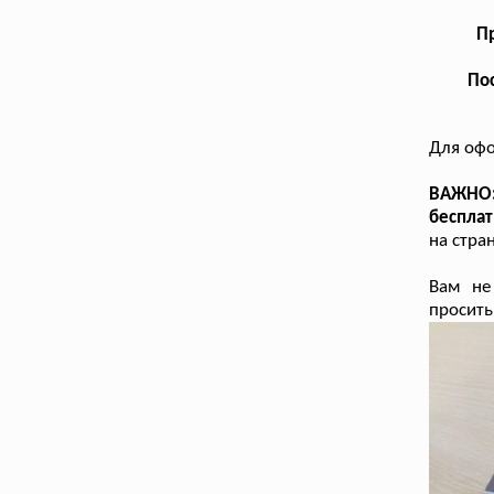
Пр
Пос
Для оф
ВАЖНО: 
беспла
на стра
Вам не
просить