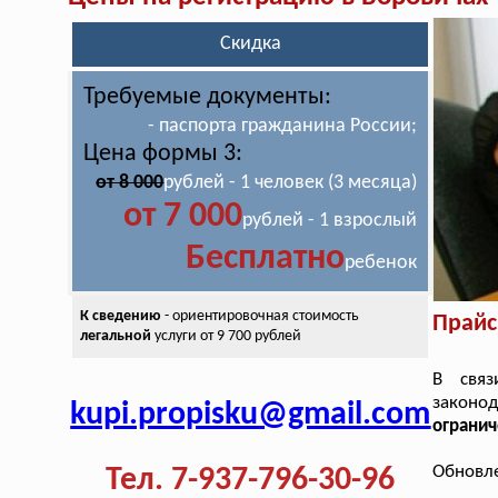
Скидка
Требуемые документы:
- паспорта гражданина России;
Цена формы 3:
от 8 000
рублей - 1 человек (3 месяца)
от 7 000
рублей - 1 взрослый
Бесплатно
ребенок
К сведению
- ориентировочная стоимость
Прайс
легальной
услуги от 9 700 рублей
В связ
законод
kupi.propisku@gmail.com
огранич
Обновле
Тел. 7-937-796-30-96